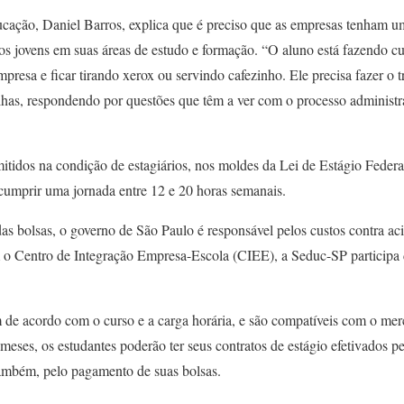
cação, Daniel Barros, explica que é preciso que as empresas tenham u
os jovens em suas áreas de estudo e formação. “O aluno está fazendo c
mpresa e ficar tirando xerox ou servindo cafezinho. Ele precisa fazer o t
lhas, respondendo por questões que têm a ver com o processo administr
itidos na condição de estagiários, nos moldes da Lei de Estágio Federa
o cumprir uma jornada entre 12 e 20 horas semanais.
s bolsas, o governo de São Paulo é responsável pelos custos contra ac
 o Centro de Integração Empresa-Escola (CIEE), a Seduc-SP participa
m de acordo com o curso e a carga horária, e são compatíveis com o mer
 meses, os estudantes poderão ter seus contratos de estágio efetivados p
também, pelo pagamento de suas bolsas.