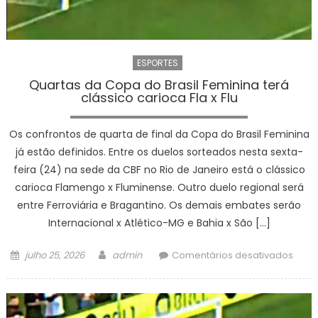
ESPORTES
Quartas da Copa do Brasil Feminina terá
clássico carioca Fla x Flu
Os confrontos de quarta de final da Copa do Brasil Feminina
já estão definidos. Entre os duelos sorteados nesta sexta-
feira (24) na sede da CBF no Rio de Janeiro está o clássico
carioca Flamengo x Fluminense. Outro duelo regional será
entre Ferroviária e Bragantino. Os demais embates serão
Internacional x Atlético-MG e Bahia x São […]
Posted
Author
em
julho 25, 2026
admin
Comentários desativados
on
Quar
da
Cop