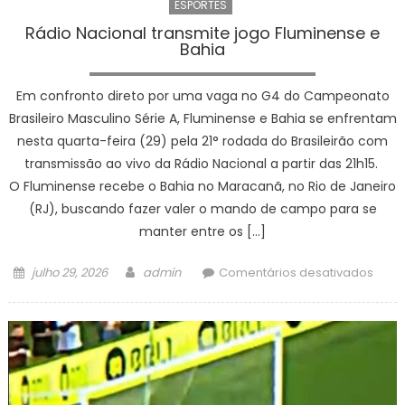
ESPORTES
Rádio Nacional transmite jogo Fluminense e
Bahia
Em confronto direto por uma vaga no G4 do Campeonato
Brasileiro Masculino Série A, Fluminense e Bahia se enfrentam
nesta quarta-feira (29) pela 21° rodada do Brasileirão com
transmissão ao vivo da Rádio Nacional a partir das 21h15.
O Fluminense recebe o Bahia no Maracanã, no Rio de Janeiro
(RJ), buscando fazer valer o mando de campo para se
manter entre os […]
Posted
Author
em
julho 29, 2026
admin
Comentários desativados
on
Rádi
Naci
trans
jogo
Flum
e