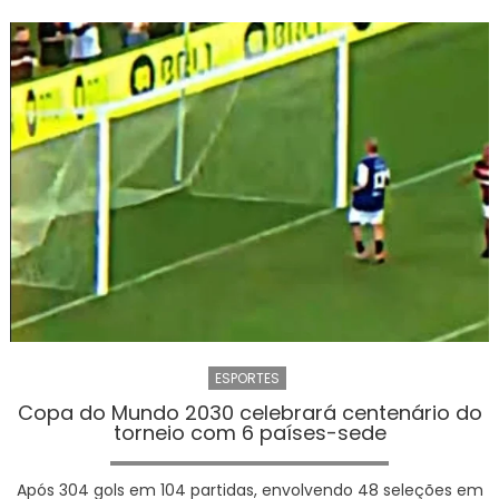
golei
de
Cab
Verd
na
Copa
acer
com
Colo
Colo
do
Chile
ESPORTES
Copa do Mundo 2030 celebrará centenário do
torneio com 6 países-sede
Após 304 gols em 104 partidas, envolvendo 48 seleções em