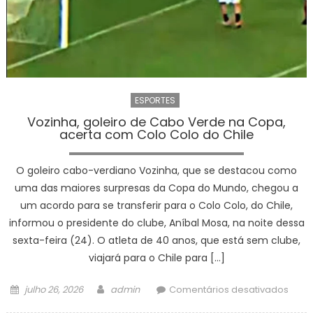
2026
ESPORTES
Vozinha, goleiro de Cabo Verde na Copa,
acerta com Colo Colo do Chile
O goleiro cabo-verdiano Vozinha, que se destacou como
uma das maiores surpresas da Copa do Mundo, chegou a
um acordo para se transferir para o Colo Colo, do Chile,
informou o presidente do clube, Aníbal Mosa, na noite dessa
sexta-feira (24). O atleta de 40 anos, que está sem clube,
viajará para o Chile para […]
Posted
Author
em
julho 26, 2026
admin
Comentários desativados
on
Vozin