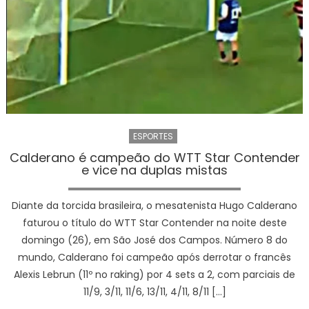
vice-
cam
da
Liga
das
Naçõ
ESPORTES
Calderano é campeão do WTT Star Contender
e vice na duplas mistas
Diante da torcida brasileira, o mesatenista Hugo Calderano
faturou o título do WTT Star Contender na noite deste
domingo (26), em São José dos Campos. Número 8 do
mundo, Calderano foi campeão após derrotar o francês
Alexis Lebrun (11º no raking) por 4 sets a 2, com parciais de
11/9, 3/11, 11/6, 13/11, 4/11, 8/11 […]