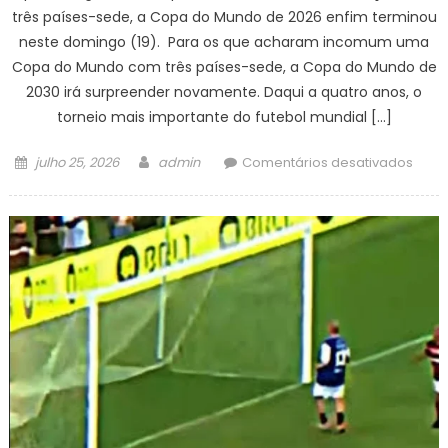
três países-sede, a Copa do Mundo de 2026 enfim terminou
neste domingo (19). Para os que acharam incomum uma
Copa do Mundo com três países-sede, a Copa do Mundo de
2030 irá surpreender novamente. Daqui a quatro anos, o
torneio mais importante do futebol mundial […]
Posted
Author
em
julho 25, 2026
admin
Comentários desativados
on
Cop
do
Mund
2030
cele
cente
do
torne
com
6
país
sede