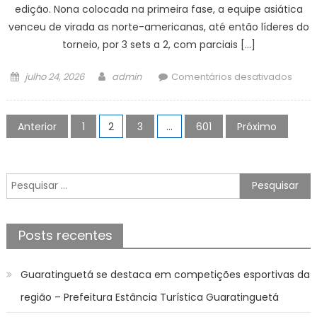
edição. Nona colocada na primeira fase, a equipe asiática
venceu de virada as norte-americanas, até então líderes do
torneio, por 3 sets a 2, com parciais […]
Posted
Author
em
julho 24, 2026
admin
Comentários desativados
on
Chin
surp
Paginação
EUA
Anterior
1
2
3
…
601
Próximo
de
e
vai
posts
à
Pesquisar
semi
por:
da
Liga
Posts recentes
das
Naçõ
de
Guaratinguetá se destaca em competições esportivas da
vôlei
região – Prefeitura Estância Turística Guaratinguetá
femin