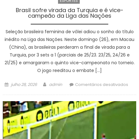
ESPORTES
Brasil sofre virada da Turquia e é vice-
campeão da Liga das Nações
Seleção brasileira feminina de vôlei adiou o sonho do título
inédito na Liga das Nações. Neste domingo (26), em Macau
(China), as brasileiras perderam a final de virada para a
Turquia, por 3 sets a 1 (parciais de 25/23. 23/25, 24/26 e
21/25) e amargaram o quinto vice-campeonato no torneio.
O jogo reeditou o embate […]
Posted
Author
em
julho 28, 2026
admin
Comentários desativados
on
Brasil
sofre
virad
da
Turqu
e
é