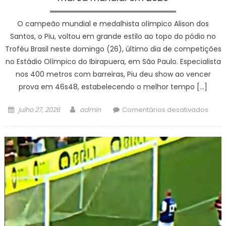
O campeão mundial e medalhista olímpico Alison dos
Santos, o Piu, voltou em grande estilo ao topo do pódio no
Troféu Brasil neste domingo (26), último dia de competições
no Estádio Olímpico do Ibirapuera, em São Paulo. Especialista
nos 400 metros com barreiras, Piu deu show ao vencer
prova em 46s48, estabelecendo o melhor tempo […]
Posted
Author
em
julho 27, 2026
admin
Comentários desativados
on
Aliso
venc
400
com
barre
com
melh
marc
mund
em