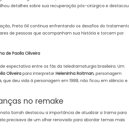
ilhou detalhes sobre sua recuperação pós-cirúrgica e destacou
ção, Preta Gil continua enfrentando os desafios do tratament
ilhares de pessoas que acompanham sua história e torcem por
a de Paolla Oliveira
e expectativa entre os fãs da teledramaturgia brasileira. Um
lla Oliveira
para interpretar
Heleninha Roitman
, personagem
h
, que deu vida à personagem em 1988, não ficou em silêncio e
anças no remake
enata Sorrah destacou a importância de atualizar a trama para
novela precisava de um olhar renovado para abordar temas mais