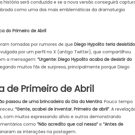
história será conduzida e se a nova versão conseguirá captur
 lembrada como uma das mais emblemáticas da dramaturgia
a do Primeiro de Abril
s foram tomadas por rumores de que
Diego Hypolito teria desistido
divulgada por um perfil no X (antigo Twitter), que compartilhou
 com a mensagem:
“Urgente: Diego Hypolito acaba de desistir do
, pegando muitos fãs de surpresa, principalmente porque Diego
de Primeiro de Abril
ão passou de uma brincadeira do Dia da Mentira
. Pouco tempo
lareceu:
“Gente, acabei de inventar. Primeiro de abril”
. A revelaçã
s, com muitos expressando alívio e outros demonstrando
Comentários como
“Não acredito que caí nessa”
e
“Antes de
naram as interações na postagem.