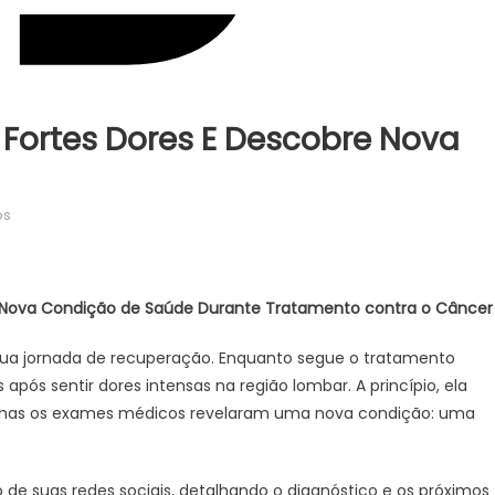
 Fortes Dores E Descobre Nova
em
os
Preta
Gil
é
re Nova Condição de Saúde Durante Tratamento contra o Câncer
Internada
com
sua jornada de recuperação. Enquanto segue o tratamento
Fortes
 após sentir dores intensas na região lombar. A princípio, ela
Dores
, mas os exames médicos revelaram uma nova condição: uma
e
Descobre
Nova
 de suas redes sociais, detalhando o diagnóstico e os próximos
Condição