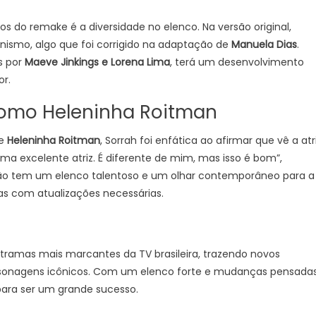
os do remake é a diversidade no elenco. Na versão original,
smo, algo que foi corrigido na adaptação de
Manuela Dias
.
s por
Maeve Jinkings e Lorena Lima
, terá um desenvolvimento
or.
 como Heleninha Roitman
de
Heleninha Roitman
, Sorrah foi enfática ao afirmar que vê a atr
ma excelente atriz. É diferente de mim, mas isso é bom”,
ção tem um elenco talentoso e um olhar contemporâneo para a
as com atualizações necessárias.
tramas mais marcantes da TV brasileira, trazendo novos
sonagens icônicos. Com um elenco forte e mudanças pensada
 para ser um grande sucesso.