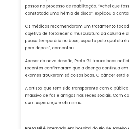
passos no processo de reabilitação. “Achei que foss
constatada uma hérnia de disco”, explicou a canto
Os médicos recomendaram um tratamento focado na
objetivo de fortalecer a musculatura da coluna e al
pausa temporária no boxe, esporte pelo qual ela é 
para depois”, comentou.
Apesar do novo desafio, Preta Gil trouxe boas notí
recentes confirmaram que a doença continua em rem
exames trouxeram só coisas boas. O câncer está em
A artista, que tem sido transparente com o públic
massivo de fãs e amigos nas redes sociais. Com c
com esperança e otimismo.
Preta Gil é internada em hospital do Rio de Janeir