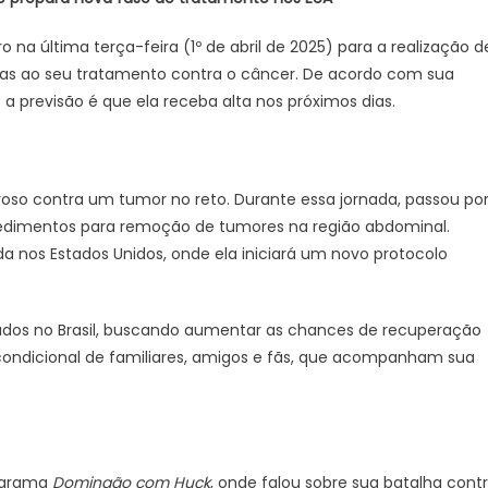
ro na última terça-feira (1º de abril de 2025) para a realização d
as ao seu tratamento contra o câncer. De acordo com sua
e a previsão é que ela receba alta nos próximos dias.
roso contra um tumor no reto. Durante essa jornada, passou po
rocedimentos para remoção de tumores na região abdominal.
a nos Estados Unidos, onde ela iniciará um novo protocolo
ados no Brasil, buscando aumentar as chances de recuperação
ncondicional de familiares, amigos e fãs, que acompanham sua
rograma
Domingão com Huck
, onde falou sobre sua batalha cont