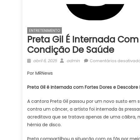
ENTRETENIMENTO
Preta Gil É Internada Com
Condição De Saúde
Posted
Author
abril 6, 2025
admin
Comentários desativad
on
Por MRNews
Preta Gil é Internada com Fortes Dores e Descob
A cantora Preta Gil passou por um novo susto em 
contra um câncer, a artista foi internada às pressas
acreditava que se tratava apenas de uma cãibra
hérnia de disco.
Preta compartilhou a situação com os fãs por meio