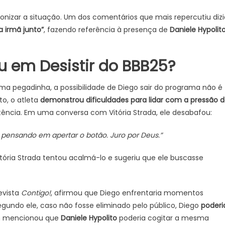
ronizar a situação. Um dos comentários que mais repercutiu dizi
 irmã junto”
, fazendo referência à presença de
Daniele Hypolit
u em Desistir do BBB25?
ma pegadinha, a possibilidade de Diego sair do programa não é
o, o atleta
demonstrou dificuldades para lidar com a pressão 
tência. Em uma conversa com Vitória Strada, ele desabafou:
 pensando em apertar o botão. Juro por Deus.”
ória Strada tentou acalmá-lo e sugeriu que ele buscasse
revista
Contigo!
, afirmou que Diego enfrentaria momentos
 Segundo ele, caso não fosse eliminado pelo público, Diego
poderi
m mencionou que
Daniele Hypolito
poderia cogitar a mesma