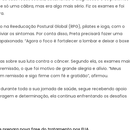
de
e só uma cãibra, mas era algo mais sério. Fiz os exames e foi
Saúde
ra.
 Reeducação Postural Global (RPG), pilates e ioga, com o
iviar os sintomas. Por conta disso, Preta precisará fazer uma
apaixonada. “Agora o foco é fortalecer a lombar e deixar o boxe
cias sobre sua luta contra o câncer. Segundo ela, os exames mai
issão, o que foi motivo de grande alegria e alívio. “Meus
 remissão e sigo firme com fé e gratidão”, afirmou.
o durante toda a sua jornada de saúde, segue recebendo apoio
oragem e determinação, ela continua enfrentando os desafios
o e prepara nova fase do tratamento nos EUA