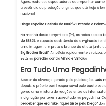
Agora, resta aos espectadores acompanhar como a 
a essência da produção original, que até hoje é
nacional.
Diego Hypolito Desistiu do BBB25? Entenda a Polêmic
Na manhã desta terça-feira (1º), as redes sociai
do BBB25
. A suposta desistência do ex-ginasta foi 
uma imagem em preto e branco do atleta junto
Big Brother Brasil”
. A notícia rapidamente viralizou
está no
paredão contra Vilma e Vinícius
.
Era Tudo Uma Pegadinha 
Apesar do alvoroço gerado pela publicação,
tudo n
depois, o próprio perfil responsável pelo boato esc
gerou uma mistura de reações entre os internauta
indignação por terem acreditado na pegadinha. 
perceber que era fake, fiquei triste pelo Diego”
domi