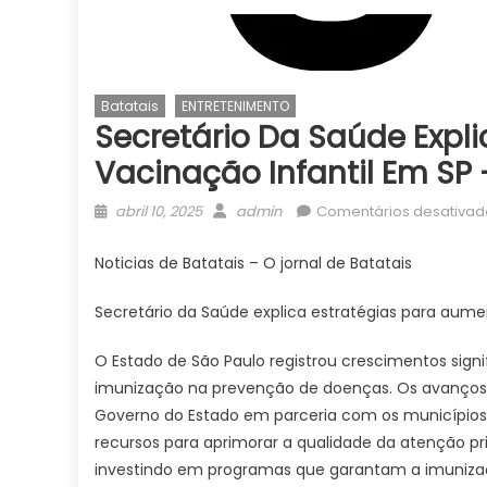
Batatais
ENTRETENIMENTO
Secretário Da Saúde Expl
Vacinação Infantil Em SP 
Posted
Author
abril 10, 2025
admin
Comentários desativad
on
Noticias de Batatais – O jornal de Batatais
Secretário da Saúde explica estratégias para aume
O Estado de São Paulo registrou crescimentos signi
imunização na prevenção de doenças. Os avanços s
Governo do Estado em parceria com os municípios.
recursos para aprimorar a qualidade da atenção pr
investindo em programas que garantam a imunizaç