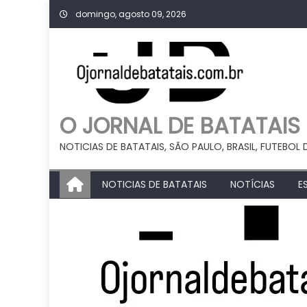
Skip
domingo, agosto 09, 2026
to
content
O JORNAL DE BATATAIS
NOTICIAS DE BATATAIS, SÃO PAULO, BRASIL, FUTEBOL 
NOTICIAS DE BATATAIS
NOTÍCIAS
E