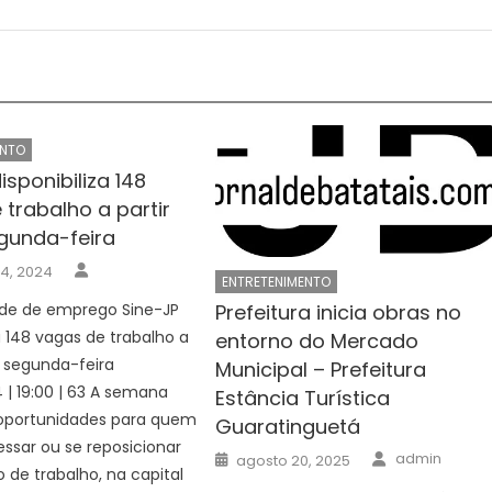
ENTO
isponibiliza 148
trabalho a partir
gunda-feira
Author
 4, 2024
ENTRETENIMENTO
de de emprego Sine-JP
Prefeitura inicia obras no
za 148 vagas de trabalho a
entorno do Mercado
a segunda-feira
Municipal – Prefeitura
| 19:00 | 63 A semana
Estância Turística
 oportunidades para quem
Guaratinguetá
essar ou se reposicionar
Author
Posted
admin
agosto 20, 2025
on
de trabalho, na capital