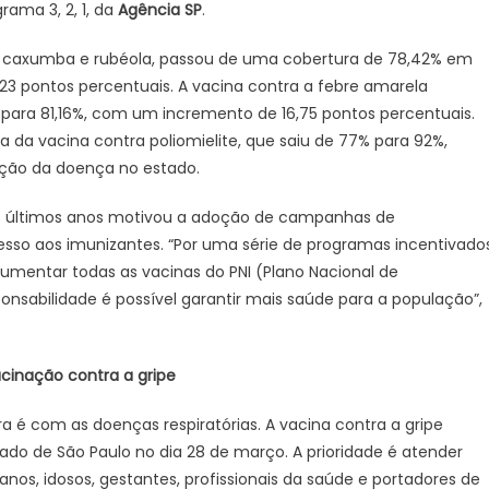
rama 3, 2, 1, da
Agência SP
.
SP
–
po, caxumba e rubéola, passou de uma cobertura de 78,42% em
Notícias
3 pontos percentuais. A vacina contra a febre amarela
de
ra 81,16%, com um incremento de 16,75 pontos percentuais.
Batatais
 da vacina contra poliomielite, que saiu de 77% para 92%,
dução da doença no estado.
s últimos anos motivou a adoção de campanhas de
esso aos imunizantes. “Por uma série de programas incentivado
aumentar todas as vacinas do PNI (Plano Nacional de
nsabilidade é possível garantir mais saúde para a população”,
cinação contra a gripe
 é com as doenças respiratórias. A vacina contra a gripe
ado de São Paulo no dia 28 de março. A prioridade é atender
nos, idosos, gestantes, profissionais da saúde e portadores de