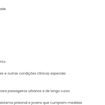
dade
ento
s e outras condições clínicas especiais
 para passageiros urbanos e de longo curso
o sistema prisional e jovens que cumprem medidas