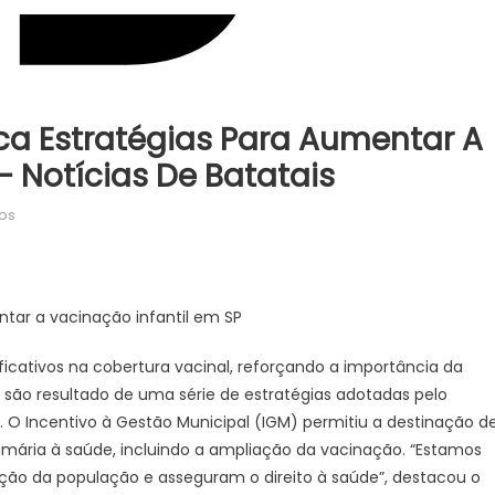
ica Estratégias Para Aumentar A
– Notícias De Batatais
em
os
Secretário
da
Saúde
explica
ntar a vacinação infantil em SP
estratégias
para
ficativos na cobertura vacinal, reforçando a importância da
aumentar
ão resultado de uma série de estratégias adotadas pelo
a
 O Incentivo à Gestão Municipal (IGM) permitiu a destinação d
vacinação
imária à saúde, incluindo a ampliação da vacinação. “Estamos
infantil
ão da população e asseguram o direito à saúde”, destacou o
em