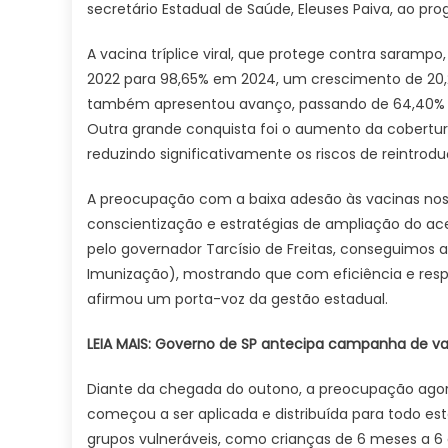
secretário Estadual de Saúde, Eleuses Paiva, ao prog
A vacina tríplice viral, que protege contra saram
2022 para 98,65% em 2024, um crescimento de 20,2
também apresentou avanço, passando de 64,40% pa
Outra grande conquista foi o aumento da cobertura
reduzindo significativamente os riscos de reintro
A preocupação com a baixa adesão às vacinas no
conscientização e estratégias de ampliação do ac
pelo governador Tarcísio de Freitas, conseguimos 
Imunização), mostrando que com eficiência e respo
afirmou um porta-voz da gestão estadual.
LEIA MAIS: Governo de SP antecipa campanha de va
Diante da chegada do outono, a preocupação agora
começou a ser aplicada e distribuída para todo est
grupos vulneráveis, como crianças de 6 meses a 6 a