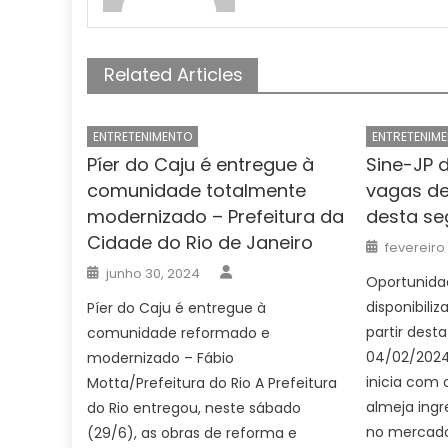
Related Articles
ENTRETENIMENTO
ENTRETENIM
Píer do Caju é entregue à
Sine-JP d
comunidade totalmente
vagas de 
modernizado – Prefeitura da
desta se
Cidade do Rio de Janeiro
Posted
fevereiro
on
Author
Posted
junho 30, 2024
on
Oportunida
disponibili
Píer do Caju é entregue à
partir dest
comunidade reformado e
04/02/2024 
modernizado – Fábio
inicia com
Motta/Prefeitura do Rio A Prefeitura
almeja ingr
do Rio entregou, neste sábado
no mercado 
(29/6), as obras de reforma e