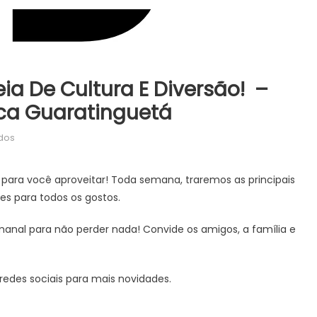
 De Cultura E Diversão! –
tica Guaratinguetá
em
dos
Vem
aí
s para você aproveitar! Toda semana, traremos as principais
uma
s para todos os gostos.
semana
cheia
nal para não perder nada! Convide os amigos, a família e
de
cultura
e
edes sociais para mais novidades.
diversão!
–
Prefeitura