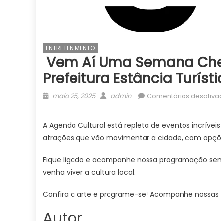
ENTRETENIMENTO
Vem Aí Uma Semana Cheia
Prefeitura Estância Turís
Posted
Author
maio 25, 2025
admin
Comentários desativa
on
A Agenda Cultural está repleta de eventos incrívei
atrações que vão movimentar a cidade, com opçõe
Fique ligado e acompanhe nossa programação sema
venha viver a cultura local.
Confira a arte e programe-se! Acompanhe nossas r
Autor