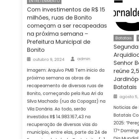
ENTRETENIMENTO
Com investimentos de R$ 15
milhões, ruas de Bonito
começam a ser recapeadas
na próxima semana –
Batatais
Prefeitura Municipal de
Segunda
Bonito
Arquidio
Author
Posted
admin
outubro 9, 2024
on
Senhor B
Imagem: Arquivo PMB Tem inicio da
reúne 2,5
próxima semana as obras de
Jardinópo
recapeamento de diversas ruas de
Batatais
Bonito, começando pela Rua Ari da
Posted
agosto 5,
on
Silva Machado (rua da Copagaz) na
Noticias de 
Vila Donária. Ao todo, serão
Batatais Co
investidos R$ 14.983.167,43 na
2025: “Pere
recuperação de diversas vias do
17º Domin
município, entre elas, parte da 24 de
Dia Mundial