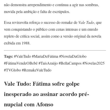
não demonstra arrependimento e continua a agir nas sombras,
movida pela ambição e falta de escrúpulos.
Essa reviravolta reforça o sucesso do remake de
Vale Tudo
, que
vem conquistando o público com cenas intensas e um enredo
repleto de crítica social, assim como a versão original da novela
exibida em 1988.
Tags:
#ValeTudo #MariaDeFátima #NovelaDaGlobo
#FátimaVendeOBebê #TaísAraújo #BellaCampos #Novelas2025
#TVGlobo #RemakeValeTudo
Vale Tudo: Fátima sofre golpe
inesperado ao assinar acordo pré-
nupcial com Afonso