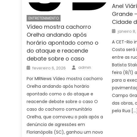
Anel Viá
Grande –
ENTRETENIMENTO
Cidade d
Vídeo mostra cachorro
Posted
janeiro 8
on
Orelha andando após
A CET-Rio i
horário apontado como o
Costa será 
do ataque e reacende
entre as r
debate sobre o caso
Batista Stal
Author
Posted
admin
fevereiro 6, 2026
on
feira (8/1) 
Por MRNews Vídeo mostra cachorro
para a exe
Orelha andando após horário
pavimentaçã
apontado como o do ataque e
Campo Gran
reacende debate sobre o caso O
das obras, 
caso do cachorro comunitário
pela Rua […
Orelha, que comoveu o país após a
denúncia de agressões em
Florianópolis (SC), ganhou um novo