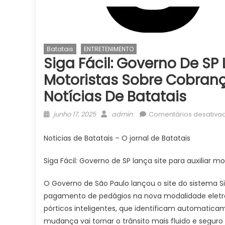
Batatais
ENTRETENIMENTO
Siga Fácil: Governo De SP 
Motoristas Sobre Cobranç
Notícias De Batatais
Posted
Author
junho 17, 2025
admin
Comentários desativa
on
Noticias de Batatais – O jornal de Batatais
Siga Fácil: Governo de SP lança site para auxiliar 
O Governo de São Paulo lançou o site do sistema Sig
pagamento de pedágios na nova modalidade eletrôn
pórticos inteligentes, que identificam automaticam
mudança vai tornar o trânsito mais fluido e seguro 