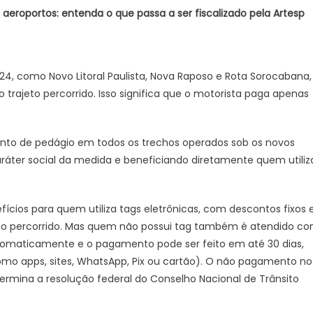
7 aeroportos: entenda o que passa a ser fiscalizado pela Artesp
024, como Novo Litoral Paulista, Nova Raposo e Rota Sorocabana,
trajeto percorrido. Isso significa que o motorista paga apenas
ento de pedágio em todos os trechos operados sob os novos
ráter social da medida e beneficiando diretamente quem utiliz
efícios para quem utiliza tags eletrônicas, com descontos fixos 
cho percorrido. Mas quem não possui tag também é atendido c
tomaticamente e o pagamento pode ser feito em até 30 dias,
como apps, sites, WhatsApp, Pix ou cartão). O não pagamento no
termina a resolução federal do Conselho Nacional de Trânsito