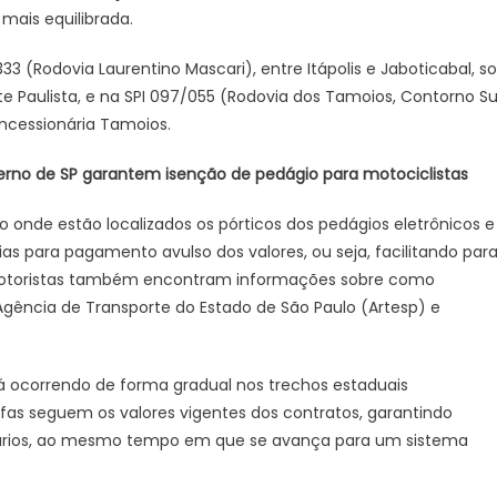
motoristas
 mais equilibrada.
sobre
cobrança
33 (Rodovia Laurentino Mascari), entre Itápolis e Jaboticabal, s
de
e Paulista, e na SPI 097/055 (Rodovia dos Tamoios, Contorno Su
pedágio
ncessionária Tamoios.
eletrônico
–
erno de SP garantem isenção de pedágio para motociclistas
Notícias
de
o onde estão localizados os pórticos dos pedágios eletrônicos e
Batatais
rias para pagamento avulso dos valores, ou seja, facilitando par
motoristas também encontram informações sobre como
gência de Transporte do Estado de São Paulo (Artesp) e
stá ocorrendo de forma gradual nos trechos estaduais
ifas seguem os valores vigentes dos contratos, garantindo
usuários, ao mesmo tempo em que se avança para um sistema