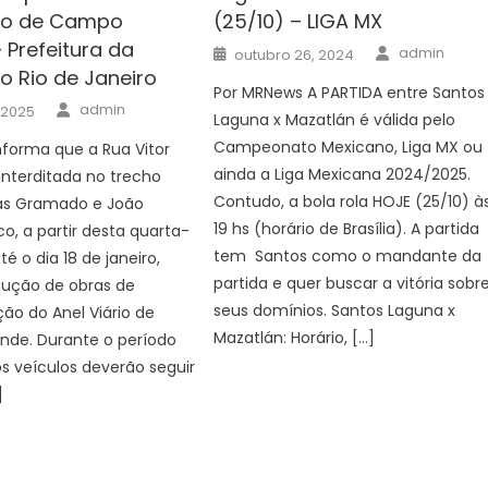
rio de Campo
(25/10) – LIGA MX
 Prefeitura da
Author
Posted
admin
outubro 26, 2024
on
o Rio de Janeiro
Por MRNews A PARTIDA entre Santos
Author
admin
, 2025
Laguna x Mazatlán é válida pelo
Campeonato Mexicano, Liga MX ou
nforma que a Rua Vitor
ainda a Liga Mexicana 2024/2025.
interditada no trecho
Contudo, a bola rola HOJE (25/10) à
uas Gramado e João
19 hs (horário de Brasília). A partida
co, a partir desta quarta-
tem Santos como o mandante da
até o dia 18 de janeiro,
partida e quer buscar a vitória sobr
cução de obras de
seus domínios. Santos Laguna x
o do Anel Viário de
Mazatlán: Horário, […]
de. Durante o período
os veículos deverão seguir
]