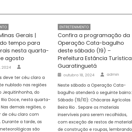
ENTO
ENTRETENIMENTO
Minas Gerais |
Confira a programação da
 do tempo para
Operação Cata-bagulho
rais nesta quarta-
deste sábado (19) –
 de agosto
Prefeitura Estância Turística
Guaratinguetá
Author
, 2024
Author
Posted
admin
outubro 18, 2024
s deve ter céu claro a
on
te nublado nas regiões
Neste sábado a Operação Cata-
o Jequitinhonha, do
bagulho atenderá o seguinte bairro:
 Rio Doce, nesta quarta-
Sábado (19/10): Chácaras Agrícolas
. Nas demais regiões, o
Beira Rio . Separe os materiais
r de céu claro com
inservíveis para serem recolhidos,
 Durante a tarde, as
com exceção de restos de materia
meteorológicas são
de construção e roupas, lembrand