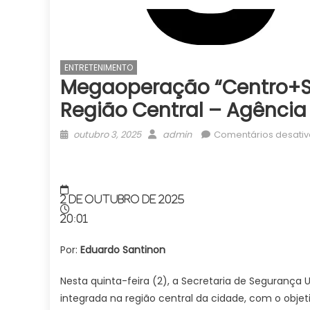
ENTRETENIMENTO
Megaoperação “Centro+S
Região Central – Agência
Posted
Author
outubro 3, 2025
admin
Comentários desati
on
2 de outubro de 2025
20:01
Por:
Eduardo Santinon
Nesta quinta-feira (2), a Secretaria de Seguranç
integrada na região central da cidade, com o objet