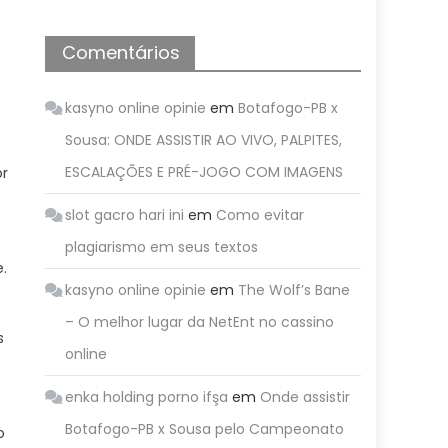
Comentários
e
kasyno online opinie
em
Botafogo-PB x
Sousa: ONDE ASSISTIR AO VIVO, PALPITES,
ESCALAÇÕES E PRÉ-JOGO COM IMAGENS
or
slot gacro hari ini
em
Como evitar
plagiarismo em seus textos
.
kasyno online opinie
em
The Wolf’s Bane
– O melhor lugar da NetEnt no cassino
s
online
enka holding porno ifşa
em
Onde assistir
Botafogo-PB x Sousa pelo Campeonato
o