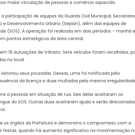
por maior circulação de pessoas e comércio aquecido.
Notícias
participação de equipes da Guarda Civil Municipal, Secretaria
o e Desenvolvimento Urbano (Seplan), além das equipes de
is (SOS). A operação foi realizada em dois períodos – manhã 
 em pontos estratégicos da área central.
o em 19 autuações de trânsito. Sete veículos foram recolhidos, p
as no local.
 vistoriou seus pousadas. Dessas, uma foi notificada pelo
ausência da licença e duas multadas pela mesma irregularidade
ns a pessoas em situação de rua. Seis delas aceitaram os
rgue do SOS. Outras duas aceitaram ajuda e serão direcionada
os.
e os órgãos da Prefeitura e demonstra o compromisso com a
de festas, quando há aumento significativo na movimentação n