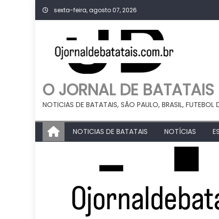
Skip
sexta-feira, agosto 07, 2026
to
content
O JORNAL DE BATATAIS
NOTICIAS DE BATATAIS, SÃO PAULO, BRASIL, FUTEBOL 
NOTICIAS DE BATATAIS
NOTÍCIAS
E