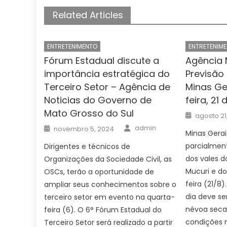
Related Articles
ENTRETENIMENTO
ENTRETENIM
Fórum Estadual discute a
Agência 
importância estratégica do
Previsão
Terceiro Setor – Agência de
Minas Ge
Noticias do Governo de
feira, 21
Mato Grosso do Sul
Posted
agosto 21
on
Author
Posted
admin
novembro 5, 2024
on
Minas Gerai
parcialmen
Dirigentes e técnicos de
dos vales d
Organizações da Sociedade Civil, as
Mucuri e do
OSCs, terão a oportunidade de
feira (21/8)
ampliar seus conhecimentos sobre o
dia deve se
terceiro setor em evento na quarta-
névoa seca.
feira (6). O 6° Fórum Estadual do
condições 
Terceiro Setor será realizado a partir