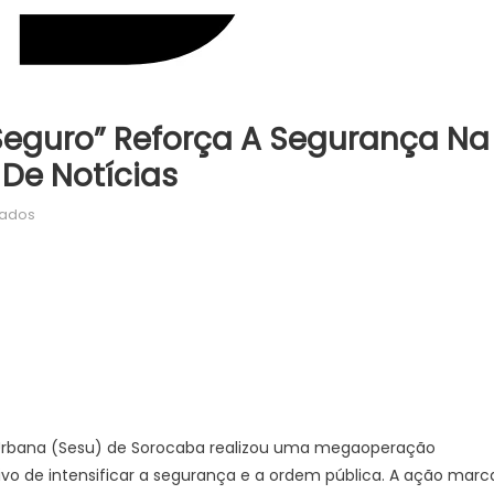
eguro” Reforça A Segurança Na
 De Notícias
em
vados
Megaoperação
“Centro+Seguro”
reforça
a
segurança
na
região
central
–
a Urbana (Sesu) de Sorocaba realizou uma megaoperação
Agência
ivo de intensificar a segurança e a ordem pública. A ação marc
de