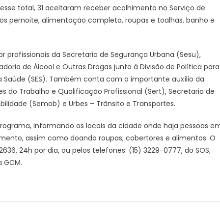
rua
esse total, 31 aceitaram receber acolhimento no Serviço de
nesta
ados pernoite, alimentação completa, roupas e toalhas, banho e
segunda-
feira
(15)
r profissionais da Secretaria de Segurança Urbana (Sesu),
–
oria de Álcool e Outras Drogas junto à Divisão de Política para
Agência
da Saúde (SES). Também conta com o importante auxílio da
de
s do Trabalho e Qualificação Profissional (Sert), Secretaria de
Notícias
obilidade (Semob) e Urbes – Trânsito e Transportes.
ograma, informando os locais da cidade onde haja pessoas e
imento, assim como doando roupas, cobertores e alimentos. O
636, 24h por dia, ou pelos telefones: (15) 3229-0777, do SOS;
da GCM.