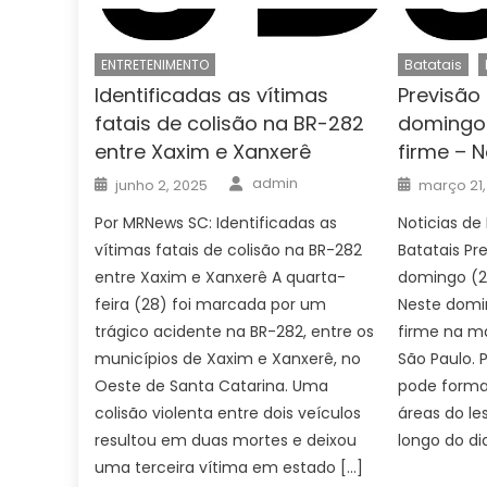
ENTRETENIMENTO
Batatais
Identificadas as vítimas
Previsão
fatais de colisão na BR-282
domingo 
entre Xaxim e Xanxerê
firme – N
Author
Posted
Posted
admin
junho 2, 2025
março 21,
on
on
Por MRNews SC: Identificadas as
Noticias de 
vítimas fatais de colisão na BR-282
Batatais Pr
entre Xaxim e Xanxerê A quarta-
domingo (2
feira (28) foi marcada por um
Neste domin
trágico acidente na BR-282, entre os
firme na ma
municípios de Xaxim e Xanxerê, no
São Paulo.
Oeste de Santa Catarina. Uma
pode forma
colisão violenta entre dois veículos
áreas do les
resultou em duas mortes e deixou
longo do di
uma terceira vítima em estado […]