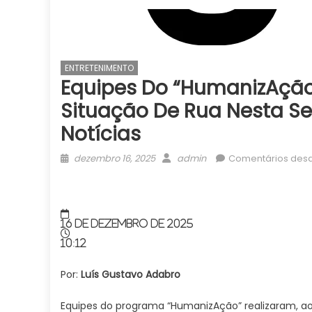
ENTRETENIMENTO
Equipes Do “HumanizAção
Situação De Rua Nesta Se
Notícias
Posted
Author
dezembro 16, 2025
admin
Comentários desa
on
16 de dezembro de 2025
10:12
Por:
Luís Gustavo Adabro
Equipes do programa “HumanizAção” realizaram, ao