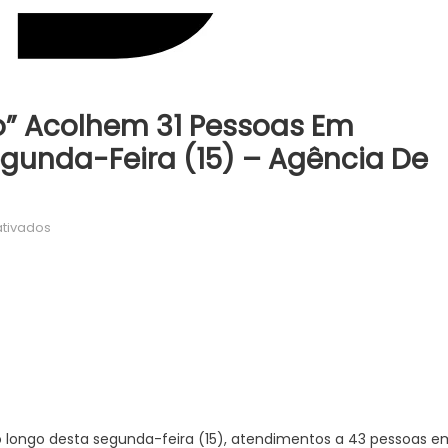
” Acolhem 31 Pessoas Em
gunda-Feira (15) – Agência De
em
tivados
Equipes
do
“HumanizAção”
acolhem
31
pessoas
em
situação
de
 longo desta segunda-feira (15), atendimentos a 43 pessoas e