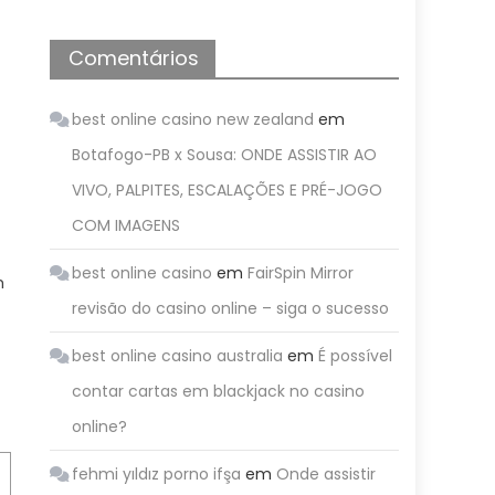
Comentários
best online casino new zealand
em
Botafogo-PB x Sousa: ONDE ASSISTIR AO
VIVO, PALPITES, ESCALAÇÕES E PRÉ-JOGO
COM IMAGENS
best online casino
em
FairSpin Mirror
m
revisão do casino online – siga o sucesso
best online casino australia
em
É possível
contar cartas em blackjack no casino
online?
fehmi yıldız porno ifşa
em
Onde assistir