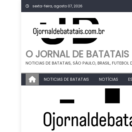
Skip
sexta-feira, agosto 07, 2026
to
content
O JORNAL DE BATATAIS
NOTICIAS DE BATATAIS, SÃO PAULO, BRASIL, FUTEBOL 
NOTICIAS DE BATATAIS
NOTÍCIAS
E