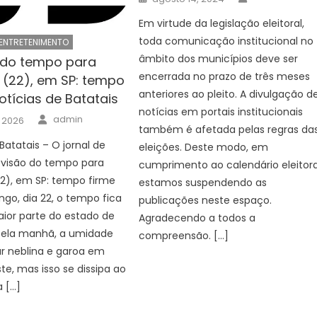
on
Em virtude da legislação eleitoral,
toda comunicação institucional no
ENTRETENIMENTO
âmbito dos municípios deve ser
 do tempo para
encerrada no prazo de três meses
(22), em SP: tempo
anteriores ao pleito. A divulgação d
otícias de Batatais
notícias em portais institucionais
Author
admin
 2026
também é afetada pelas regras da
Batatais – O jornal de
eleições. Deste modo, em
evisão do tempo para
cumprimento ao calendário eleitora
2), em SP: tempo firme
estamos suspendendo as
go, dia 22, o tempo fica
publicações neste espaço.
ior parte do estado de
Agradecendo a todos a
 Pela manhã, a umidade
compreensão. […]
r neblina e garoa em
te, mas isso se dissipa ao
a […]