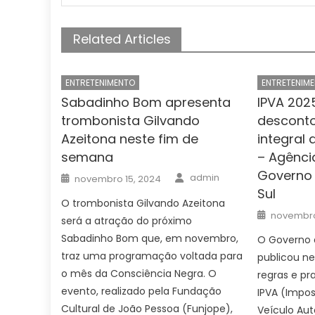
Related Articles
ENTRETENIMENTO
ENTRETENIM
Sabadinho Bom apresenta
IPVA 202
trombonista Gilvando
descont
Azeitona neste fim de
integral 
semana
– Agênci
Governo 
Author
Posted
admin
novembro 15, 2024
on
Sul
O trombonista Gilvando Azeitona
Posted
novembro
será a atração do próximo
on
Sabadinho Bom que, em novembro,
O Governo 
traz uma programação voltada para
publicou ne
o mês da Consciência Negra. O
regras e p
evento, realizado pela Fundação
IPVA (Impos
Cultural de João Pessoa (Funjope),
Veículo Au