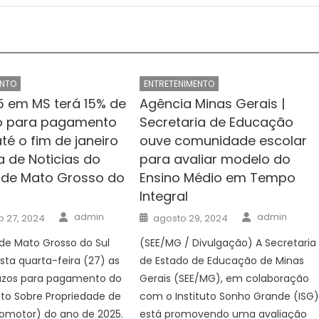
ENTO
ENTRETENIMENTO
5 em MS terá 15% de
Agência Minas Gerais |
o para pagamento
Secretaria de Educação
até o fim de janeiro
ouve comunidade escolar
a de Noticias do
para avaliar modelo do
de Mato Grosso do
Ensino Médio em Tempo
Integral
Author
Author
Posted
admin
admin
 27, 2024
agosto 29, 2024
on
de Mato Grosso do Sul
(SEE/MG / Divulgação) A Secretaria
sta quarta-feira (27) as
de Estado de Educação de Minas
razos para pagamento do
Gerais (SEE/MG), em colaboração
to Sobre Propriedade de
com o Instituto Sonho Grande (ISG)
tomotor) do ano de 2025.
está promovendo uma avaliação