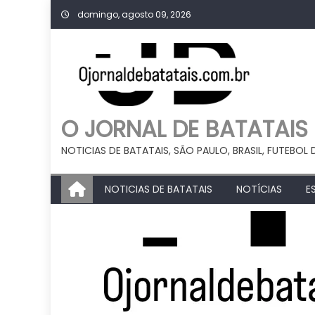
Skip
domingo, agosto 09, 2026
to
content
O JORNAL DE BATATAIS
NOTICIAS DE BATATAIS, SÃO PAULO, BRASIL, FUTEBOL 
NOTICIAS DE BATATAIS
NOTÍCIAS
E