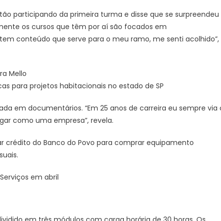
Notícias
stão participando da primeira turma e disse que se surpreendeu
de
lmente os cursos que têm por aí são focados em
Batatais
 tem conteúdo que serve para o meu ramo, me senti acolhido”,
ra Mello
cas para projetos habitacionais no estado de SP
ada em documentários. “Em 25 anos de carreira eu sempre via 
gar como uma empresa”, revela.
tar crédito do Banco do Povo para comprar equipamento
suais.
 Serviços em abril
ividido em três módulos com carga horária de 30 horas. Os