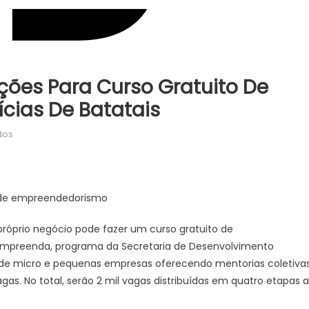
ções Para Curso Gratuito De
cias De Batatais
em
dos
Governo
de
SP
abre
o de empreendedorismo
inscrições
para
óprio negócio pode fazer um curso gratuito de
curso
 Empreenda, programa da Secretaria de Desenvolvimento
gratuito
 de micro e pequenas empresas oferecendo mentorias coletiva
de
gas. No total, serão 2 mil vagas distribuídas em quatro etapas 
empreendedorismo
–