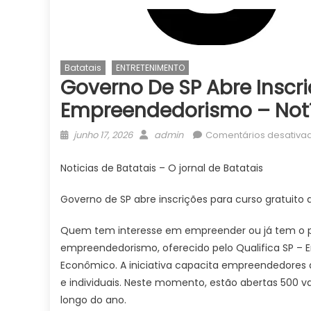
Batatais
ENTRETENIMENTO
Governo De SP Abre Inscri
Empreendedorismo – Notí
Posted
Author
junho 17, 2026
admin
Comentários desativa
on
Noticias de Batatais – O jornal de Batatais
Governo de SP abre inscrições para curso gratuit
Quem tem interesse em empreender ou já tem o pr
empreendedorismo, oferecido pelo Qualifica SP –
Econômico. A iniciativa capacita empreendedores
e individuais. Neste momento, estão abertas 500 va
longo do ano.