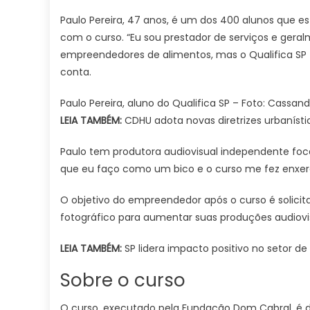
Paulo Pereira, 47 anos, é um dos 400 alunos que e
com o curso. “Eu sou prestador de serviços e gera
empreendedores de alimentos, mas o Qualifica SP
conta.
Paulo Pereira, aluno do Qualifica SP – Foto: Cassand
LEIA TAMBÉM:
CDHU adota novas diretrizes urbanísti
Paulo tem produtora audiovisual independente foc
que eu faço como um bico e o curso me fez enxer
O objetivo do empreendedor após o curso é solici
fotográfico para aumentar suas produções audiovi
LEIA TAMBÉM:
SP lidera impacto positivo no setor de
Sobre o curso
O curso, executado pela Fundação Dom Cabral, é d